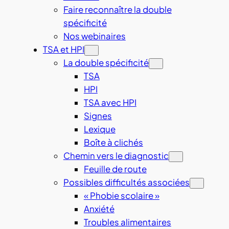
Faire reconnaître la double
spécificité
Nos webinaires
TSA et HPI
La double spécificité
TSA
HPI
TSA avec HPI
Signes
Lexique
Boîte à clichés
Chemin vers le diagnostic
Feuille de route
Possibles difficultés associées
« Phobie scolaire »
Anxiété
Troubles alimentaires