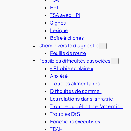
HPI
TSA avec HPI
Signes
Lexique
Boîte à clichés
Chemin vers le diagnostic
Feuille de route
Possibles difficultés associées
« Phobie scolaire »
Anxiété
Troubles alimentaires
Difficultés de sommeil
Les relations dans la fratrie
Trouble du déficit de l’attention
Troubles DYS
Fonctions exécutives
TDAH