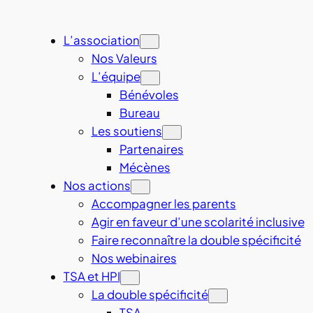
L’association
Nos Valeurs
L’équipe
Bénévoles
Bureau
Les soutiens
Partenaires
Mécènes
Nos actions
Accompagner les parents
Agir en faveur d’une scolarité inclusive
Faire reconnaître la double spécificité
Nos webinaires
TSA et HPI
La double spécificité
TSA