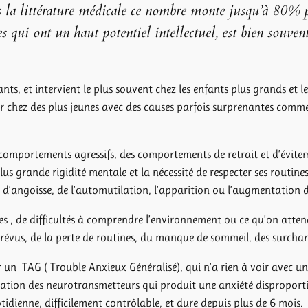
 la littérature médicale ce nombre monte jusqu’à 80% pa
qui ont un haut potentiel intellectuel, est bien souvent u
fants, et intervient le plus souvent chez les enfants plus grands et
er chez des plus jeunes avec des causes parfois surprenantes comm
 comportements agressifs, des comportements de retrait et d’évite
us grande rigidité mentale et la nécessité de respecter ses routine
s d’angoisse, de l’automutilation, l’apparition ou l’augmentation 
tes , de difficultés à comprendre l’environnement ou ce qu’on attend
évus, de la perte de routines, du manque de sommeil, des surcharg
 un TAG ( Trouble Anxieux Généralisé), qui n’a rien à voir avec un 
bation des neurotransmetteurs qui produit une anxiété disproporti
uotidienne, difficilement contrôlable, et dure depuis plus de 6 mois.